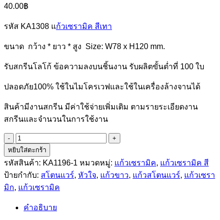
40.00
฿
รหัส KA1308 แ
ก้วเซรามิค สีเทา
ขนาด กว้าง * ยาว * สูง Size: W78 x H120 mm.
รับสกรีนโลโก้ ข้อความลงบนชิ้นงาน รับผลิตขั้นต่ำที่ 100 ใบ
ปลอดภัย100% ใช้ในไมโครเวฟและใช้ในเครื่องล้างจานได้
สินค้ามีงานสกรีน มีค่าใช้จ่ายเพิ่มเติม ตามรายระเอียดงาน
สกรีนและจำนวนในการใช้งาน
จำนวน
หยิบใส่ตะกร้า
รหัส
KA1308
รหัสสินค้า:
KA1196-1
หมวดหมู่:
แก้วเซรามิค
,
แก้วเซรามิค สี
แก้ว
ป้ายกำกับ:
สโตนแวร์
,
หัวใจ
,
แก้วขาว
,
แก้วสโตนแวร์
,
แก้วเซรา
เซรามิค
มิก
,
แก้วเซรามิค
สี
คำอธิบาย
เทา