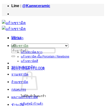
Skip
Line :
@Kaewceramic
to
content
Menu
หน้าหลัก
แก้วเซรามิค
ค้นหา:
แก้วเซรามิค ขาว
แก้วเซรามิค เนื้อ Porcelain / Newbone
แก้วเซรามิคสี
ชุดกาแฟเซรามิค
ตะกร้าสินค้า /
0.00
฿
จานเซรามิค
ถ้วยเซรามิค
กล่องบรรจุ
ไม่มีสินค้าในตะกร้า
ผลงานแก้วเซรามิค
กลับสู่หน้าร้านค้า
ชำระเงิน