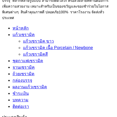
บรรจุ หลากหลายรูปแบบ สามารถติดโลโก้ หรือลวดลายที่ท่านต้องการ
เพิ่มความสวยงาม เหมาะสำหรับเป็นของขวัญและของชำร่วยในโอกาส
พิเศษต่างๆ สินค้าคุณภาพดี ปลอดภัย100% ราคาโรงงาน จัดส่งทั่ว
ประเทศ
หน้าหลัก
แก้วเซรามิค
แก้วเซรามิค ขาว
แก้วเซรามิค เนื้อ Porcelain / Newbone
แก้วเซรามิคสี
ชุดกาแฟเซรามิค
จานเซรามิค
ถ้วยเซรามิค
กล่องบรรจุ
ผลงานแก้วเซรามิค
ชำระเงิน
บทความ
ติดต่อเรา