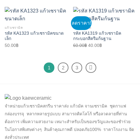
ลดราคา!
แก้วเซรามิค
แก้วเซรามิค
รหัส KA1323 แก้วเซรามิคขนาด
รหัส KA1319 แก้วเซรามิค
เล็ก
กระบอกสีครีมก้นฐาน
Original
Current
50.00
฿
60.00
฿
40.00
฿
price
price
was:
is:
60.00฿.
40.00฿.
1
2
3
จำหน่ายแก้วเซรามิคสกรีน ราคาส่ง แก้วมัค จานเซรามิค ชุดกาแฟ
กล่องบรรจุ หลากหลายรูปแบบ สามารถติดโลโก้ หรือลวดลายที่ท่าน
ต้องการ เพิ่มความสวยงาม เหมาะสำหรับเป็นของขวัญและของชำร่วย
ในโอกาสพิเศษต่างๆ สินค้าคุณภาพดี ปลอดภัย100% ราคาโรงงาน จัด
ส่งทั่วประเทศ