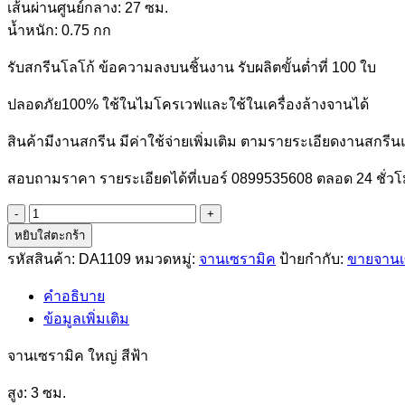
เส้นผ่านศูนย์กลาง: 27 ซม.
น้ำหนัก: 0.75 กก
รับสกรีนโลโก้ ข้อความลงบนชิ้นงาน รับผลิตขั้นต่ำที่ 100 ใบ
ปลอดภัย100% ใช้ในไมโครเวฟและใช้ในเครื่องล้างจานได้
สินค้ามีงานสกรีน มีค่าใช้จ่ายเพิ่มเติม ตามรายระเอียดงานสก
สอบถามราคา รายระเอียดได้ที่เบอร์ 0899535608 ตลอด 24 ชั่ว
จำนวน
หยิบใส่ตะกร้า
รหัส
DA1109
รหัสสินค้า:
DA1109
หมวดหมู่:
จานเซรามิค
ป้ายกำกับ:
ขายจานเ
จาน
คำอธิบาย
เซรามิค
ข้อมูลเพิ่มเติม
ชิ้น
จานเซรามิค ใหญ่ สีฟ้า
สูง: 3 ซม.