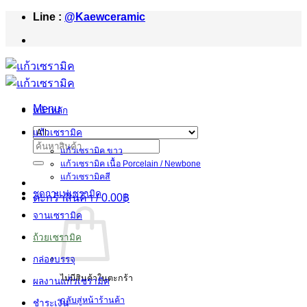
Skip
Line :
@Kaewceramic
to
content
Menu
หน้าหลัก
แก้วเซรามิค
ค้นหา:
แก้วเซรามิค ขาว
แก้วเซรามิค เนื้อ Porcelain / Newbone
แก้วเซรามิคสี
ชุดกาแฟเซรามิค
ตะกร้าสินค้า /
0.00
฿
จานเซรามิค
ถ้วยเซรามิค
กล่องบรรจุ
ไม่มีสินค้าในตะกร้า
ผลงานแก้วเซรามิค
กลับสู่หน้าร้านค้า
ชำระเงิน