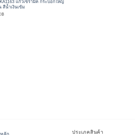
 KA1163 แก้วเซรามิค กระบอกใหญ่
 สีน้ำเงินเข้ม
0
฿
ประเภคสินค้า
หลัก