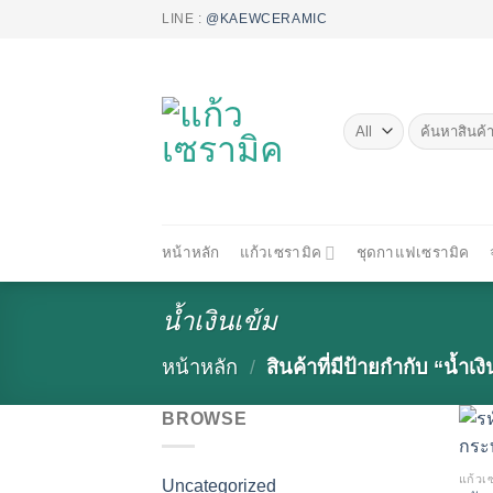
Skip
LINE :
@KAEWCERAMIC
to
content
ค้นหา:
หน้าหลัก
แก้วเซรามิค
ชุดกาแฟเซรามิค
น้ำเงินเข้ม
หน้าหลัก
/
สินค้าที่มีป้ายกำกับ “น้ำเง
BROWSE
+
แก้วเ
Uncategorized