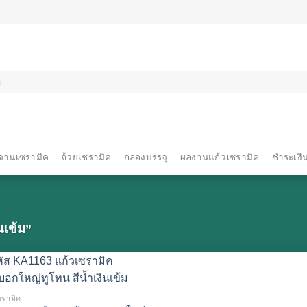
จานเซรามิค
ถ้วยเซรามิค
กล่องบรรจุ
ผลงานแก้วเซรามิค
ชำระเงิ
ินเข้ม”
ซรามิค